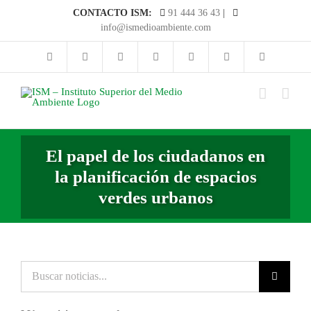
Saltar
CONTACTO ISM:
91 444 36 43
|
al
info@ismedioambiente.com
contenido
El papel de los ciudadanos en
la planificación de espacios
verdes urbanos
Buscar
noticias...