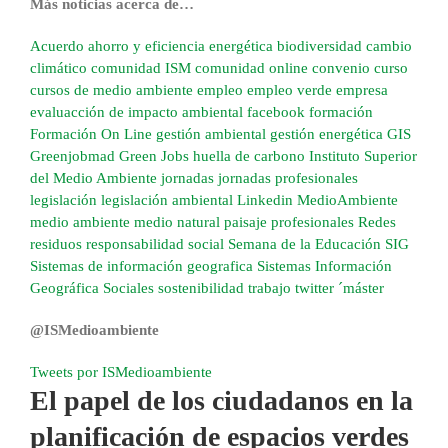
Más noticias acerca de…
Acuerdo
ahorro y eficiencia energética
biodiversidad
cambio
climático
comunidad ISM
comunidad online
convenio
curso
cursos de medio ambiente
empleo
empleo verde
empresa
evaluacción de impacto ambiental
facebook
formación
Formación On Line
gestión ambiental
gestión energética
GIS
Greenjobmad
Green Jobs
huella de carbono
Instituto Superior
del Medio Ambiente
jornadas
jornadas profesionales
legislación
legislación ambiental
Linkedin
MedioAmbiente
medio ambiente
medio natural
paisaje
profesionales
Redes
residuos
responsabilidad social
Semana de la Educación
SIG
Sistemas de información geografica
Sistemas Información
Geográfica
Sociales
sostenibilidad
trabajo
twitter
´máster
@ISMedioambiente
Tweets por ISMedioambiente
El papel de los ciudadanos en la
planificación de espacios verdes