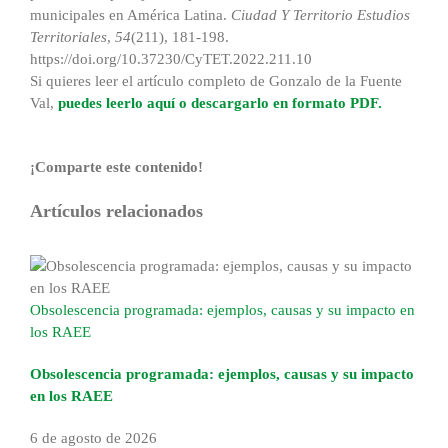
municipales en América Latina.
Ciudad Y Territorio Estudios
Territoriales
,
54
(211), 181-198.
https://doi.org/10.37230/CyTET.2022.211.10
Si quieres leer el artículo completo de Gonzalo de la Fuente
Val,
puedes leerlo aquí o descargarlo en formato PDF.
¡Comparte este contenido!
Facebook
X
Reddit
LinkedIn
WhatsApp
Tumblr
Pinterest
Correo
Artículos relacionados
electrónico
Obsolescencia programada: ejemplos, causas y su impacto en
los RAEE
Obsolescencia programada: ejemplos, causas y su impacto
en los RAEE
6 de agosto de 2026