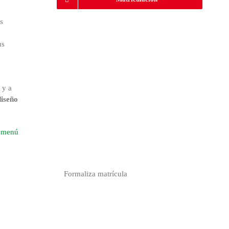
s
us
 y a
diseño
l menú
Formaliza matrícula