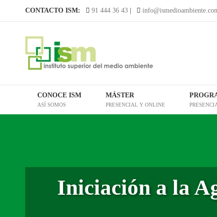
Saltar
CONTACTO ISM:
91 444 36 43
|
info@ismedioambiente.co
al
contenido
CONOCE ISM
MÁSTER
PROGR
ASÍ SOMOS
PRESENCIAL Y ONLINE
PRESENCI
Iniciación a la 