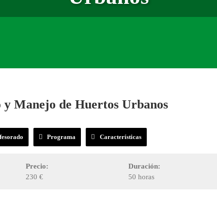
ño y Manejo de Huertos Urbanos
fesorado
Programa
Características
Precio:
Duración:
230 €
50 horas