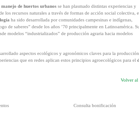
 y manejo de huertos urbanos
se han plasmado distintas experiencias y
 los recursos naturales a través de formas de acción social colectiva, e
logía
ha sido desarrollada por comunidades campesinas e indígenas,
logo de saberes” desde los años ’70 principalmente en Latinoamérica. S
esde modelos “industrializados” de producción agraria hacia modelos
sarrollado aspectos ecológicos y agronómicos claves para la producción
periencias que en redes aplican estos principios agroecológicos para el
Volver a
entos
Consulta bonificación