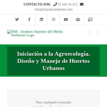
Saltar
CONTACTO ISM:
91 444 36 43
|
al
info@ismedioambiente.com
contenido
Iniciación a la Agroecología.
Diseño y Manejo de Huertos
Urbanos
Para cualquier consulta: