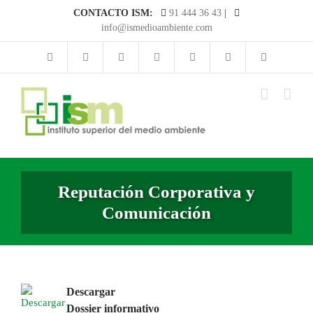
Saltar
CONTACTO ISM:
91 444 36 43
|
al
info@ismedioambiente.com
contenido
Reputación Corporativa y
Comunicación
Descargar
Dossier informativo