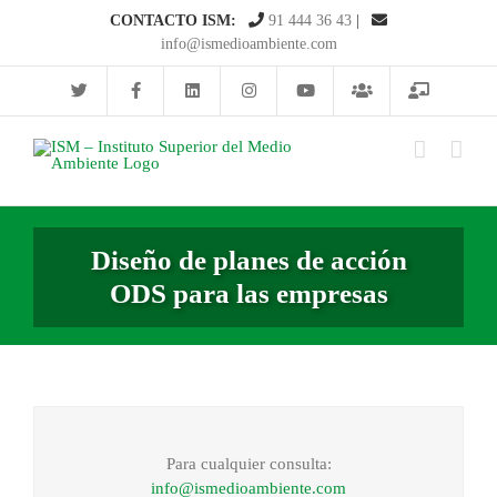
Saltar
CONTACTO ISM:
91 444 36 43
|
al
info@ismedioambiente.com
contenido
Diseño de planes de acción
ODS para las empresas
Para cualquier consulta:
info@ismedioambiente.com