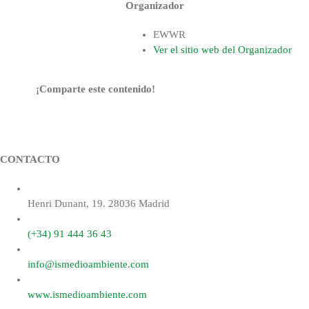
Organizador
EWWR
Ver el sitio web del Organizador
¡Comparte este contenido!
Facebook
X
Reddit
LinkedIn
WhatsApp
Tumblr
Pinterest
Correo
electrónico
CONTACTO
Henri Dunant, 19. 28036 Madrid
(+34) 91 444 36 43
info@ismedioambiente.com
www.ismedioambiente.com