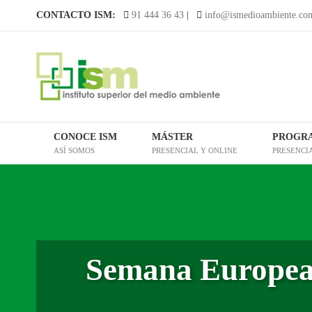
Saltar
CONTACTO ISM:
91 444 36 43
|
info@ismedioambiente.co
al
contenido
CONOCE ISM
MÁSTER
PROGR
ASÍ SOMOS
PRESENCIAL Y ONLINE
PRESENCI
Semana Europea