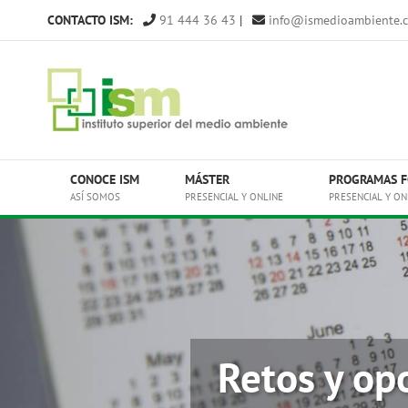
Saltar
CONTACTO ISM:
91 444 36 43
|
info@ismedioambiente.
al
contenido
CONOCE ISM
MÁSTER
PROGRAMAS F
ASÍ SOMOS
PRESENCIAL Y ONLINE
PRESENCIAL Y ON
Retos y op