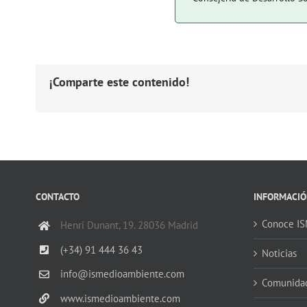
¡Comparte este contenido!
CONTACTO
INFORMACIÓ
Conoce I
Henri Dunant, 19. 28036 Madrid
(+34) 91 444 36 43
Noticias
info@ismedioambiente.com
Comunida
www.ismedioambiente.com