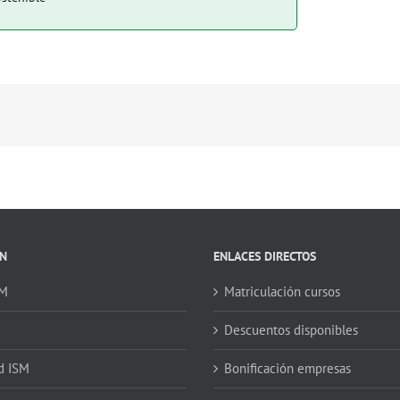
N
ENLACES DIRECTOS
SM
Matriculación cursos
Descuentos disponibles
d ISM
Bonificación empresas