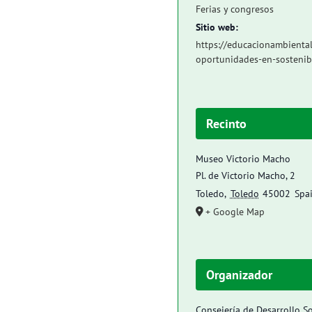
Ferias y congresos
Sitio web:
https://educacionambiental.
oportunidades-en-sostenibi
Recinto
Museo Victorio Macho
Pl. de Victorio Macho, 2
Toledo
,
Toledo
45002
Spa
+ Google Map
Organizador
Consejería de Desarrollo S