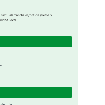
castillalamancha.es/noticias/retos-y-
lidad-local
in
ostenible