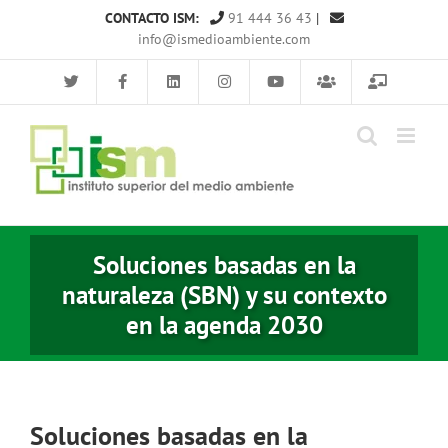
Saltar
CONTACTO ISM:
91 444 36 43
|
al
info@ismedioambiente.com
contenido
Soluciones basadas en la
naturaleza (SBN) y su contexto
en la agenda 2030
Soluciones basadas en la