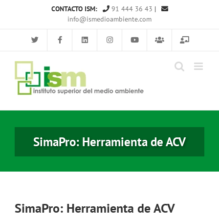
Saltar
CONTACTO ISM:
91 444 36 43
|
al
info@ismedioambiente.com
contenido
SimaPro: Herramienta de ACV
SimaPro: Herramienta de ACV