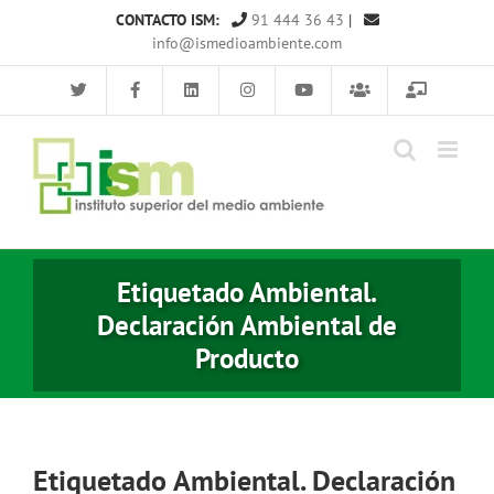
Saltar
CONTACTO ISM:
91 444 36 43
|
al
info@ismedioambiente.com
contenido
Etiquetado Ambiental.
Declaración Ambiental de
Producto
Etiquetado Ambiental. Declaración