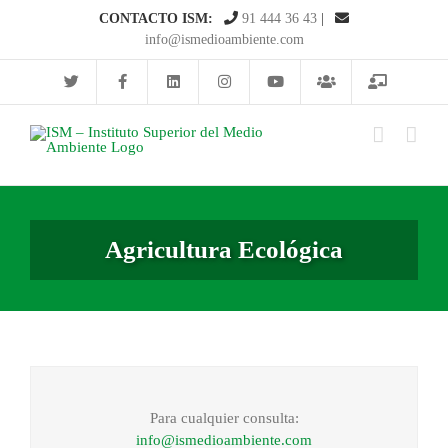
Saltar
CONTACTO ISM:
91 444 36 43
|
al
info@ismedioambiente.com
contenido
Agricultura Ecológica
Para cualquier consulta:
info@ismedioambiente.com