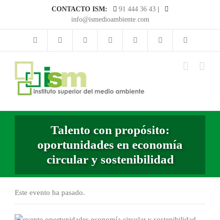
Saltar
CONTACTO ISM:
91 444 36 43
|
al
info@ismedioambiente.com
contenido
Talento con propósito:
oportunidades en economía
circular y sostenibilidad
Este evento ha pasado.