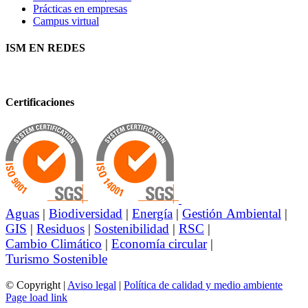
Prácticas en empresas
Campus virtual
ISM EN REDES
Certificaciones
Aguas
|
Biodiversidad
|
Energía
|
Gestión Ambiental
|
GIS
|
Residuos
|
Sostenibilidad
|
RSC
|
Cambio Climático
|
Economía circular
|
Turismo Sostenible
© Copyright
|
Aviso legal
|
Política de calidad y medio ambiente
Page load link