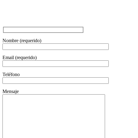
FORMULARIO DE CONTACTO
Envíanos un mensaje y nos pondremos en contacto
contigo
Nombre (requerido)
Email (requerido)
Teléfono
Mensaje