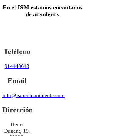
En el ISM estamos encantados
de atenderte.
INFORMACIÓN DE CONTACTO
Puedes contactar con nosotros a través de:
Teléfono
914443643
Email
info@ismedioambiente.com
Dirección
Henri
Dunant, 19.