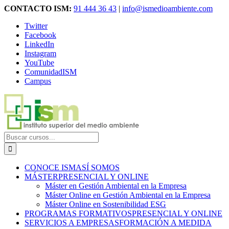
Saltar
CONTACTO ISM:
91 444 36 43
|
info@ismedioambiente.com
al
Twitter
contenido
Facebook
LinkedIn
Instagram
YouTube
ComunidadISM
Campus
Buscar
cursos:
CONOCE ISM
ASÍ SOMOS
MÁSTER
PRESENCIAL Y ONLINE
Máster en Gestión Ambiental en la Empresa
Máster Online en Gestión Ambiental en la Empresa
Máster Online en Sostenibilidad ESG
PROGRAMAS FORMATIVOS
PRESENCIAL Y ONLINE
SERVICIOS A EMPRESAS
FORMACIÓN A MEDIDA